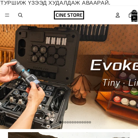
ТУРШИЖ ҮЗЭЭД ХУДАЛДАЖ АВААРАЙ.
Total
items
in
cart:
0