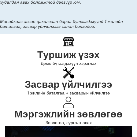
худалдан авах боломжтой дэлгүүр юм.
Манайхаас авсан цахилгаан бараа бүтээгдэхүүнд 1 жилийн
баталгаа, засвар үйлчилгээг санал болгодог.
Туршиж үзэх
Демо бүтээгдэхүүн хэрэглэх
Засвар үйлчилгээ
1 жилийн баталгаа + засварын үйлчилгээ
Мэргэжлийн зөвлөгөө
Зөвлөгөө, сургалт авах